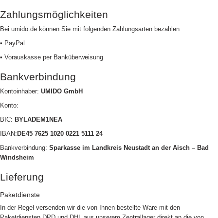
Zahlungsmöglichkeiten
Bei umido.de können Sie mit folgenden Zahlungsarten bezahlen
• PayPal
• Vorauskasse per Banküberweisung
Bankverbindung
Kontoinhaber:
UMIDO GmbH
Konto:
BIC:
BYLADEM1NEA
IBAN:
DE45 7625 1020 0221 5111 24
Bankverbindung:
Sparkasse im Landkreis Neustadt an der Aisch – Bad
Windsheim
Lieferung
Paketdienste
In der Regel versenden wir die von Ihnen bestellte Ware mit den
Paketdiensten DPD und DHL aus unserem Zentrallager direkt an die von