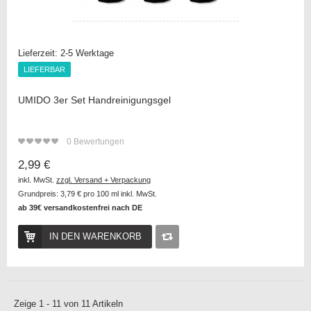
Lieferzeit:
2-5 Werktage
LIEFERBAR
LIEFERBAR
UMIDO 3er Set Handreinigungsgel
0
Bewertungen
2,99 €
inkl. MwSt.
zzgl. Versand + Verpackung
Grundpreis:
3,79 €
pro 100 ml inkl. MwSt.
ab 39€ versandkostenfrei nach DE
IN DEN WARENKORB
Auf
die
Zeige 1 - 11 von 11 Artikeln
Vergleichsliste