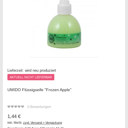
Lieferzeit:
wird neu produziert
AKTUELL NICHT LIEFERBAR
AKTUELL NICHT LIEFERBAR
UMIDO Flüssigseife "Frozen Apple"
0
Bewertungen
1,44 €
inkl. MwSt.
zzgl. Versand + Verpackung