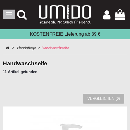
Toggle
Navigation
KOSTENFREIE Lieferung ab 39 €
>
>
Handpflege
Handwaschseife
Handwaschseife
11 Artikel gefunden
VERGLEICHEN (
0
)