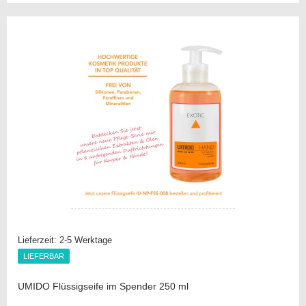
die
Vergleichsliste
Lieferzeit:
2-5 Werktage
LIEFERBAR
LIEFERBAR
UMIDO Flüssigseife im Spender 250 ml