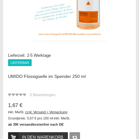
Lieferzeit:
2-5 Werktage
LIEFERBAR
LIEFERBAR
UMIDO Flüssigseife im Spender 250 ml
0
Bewertungen
1,67 €
inkl. MwSt.
zzgl. Versand + Verpackung
Grundpreis:
0,67 €
pro 100 ml inkl. MwSt.
ab 39€ versandkostenfrei nach DE
IN DEN WARENKORB