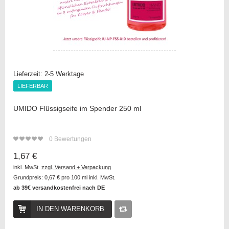
Lieferzeit:
2-5 Werktage
LIEFERBAR
LIEFERBAR
UMIDO Flüssigseife im Spender 250 ml
0
Bewertungen
1,67 €
inkl. MwSt.
zzgl. Versand + Verpackung
Grundpreis:
0,67 €
pro 100 ml inkl. MwSt.
ab 39€ versandkostenfrei nach DE
IN DEN WARENKORB
Auf