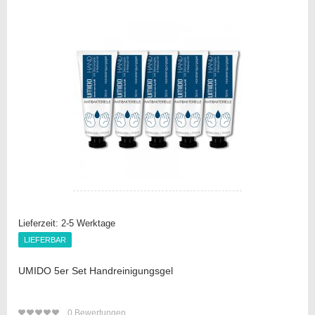
Vergleichsliste
Lieferzeit:
2-5 Werktage
LIEFERBAR
LIEFERBAR
UMIDO 5er Set Handreinigungsgel
0
Bewertungen