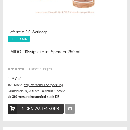
Lieferzeit:
2-5 Werktage
LIEFERBAR
LIEFERBAR
UMIDO Flüssigseife im Spender 250 ml
0
Bewertungen
1,67 €
inkl. MwSt.
zzgl. Versand + Verpackung
Grundpreis:
0,67 €
pro 100 ml inkl. MwSt.
ab 39€ versandkostenfrei nach DE
IN DEN WARENKORB
Auf
die