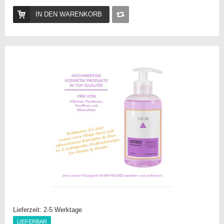
IN DEN WARENKORB
Auf
die
Vergleichsliste
Lieferzeit:
2-5 Werktage
LIEFERBAR
LIEFERBAR