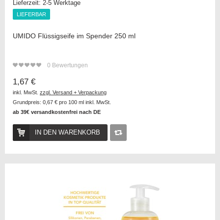
Lieferzeit:
2-5 Werktage
LIEFERBAR
LIEFERBAR
UMIDO Flüssigseife im Spender 250 ml
0
Bewertungen
1,67 €
inkl. MwSt.
zzgl. Versand + Verpackung
Grundpreis:
0,67 €
pro 100 ml inkl. MwSt.
ab 39€ versandkostenfrei nach DE
IN DEN WARENKORB
Auf
die
Vergleichsliste