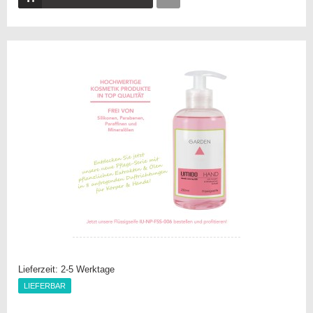
Auf
die
Vergleichsliste
Lieferzeit:
2-5 Werktage
LIEFERBAR
LIEFERBAR