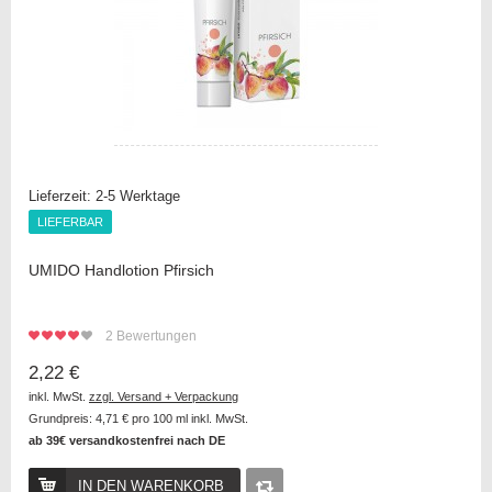
Lieferzeit:
2-5 Werktage
LIEFERBAR
LIEFERBAR
UMIDO Handlotion Pfirsich
2
Bewertungen
2,22 €
inkl. MwSt.
zzgl. Versand + Verpackung
Grundpreis:
4,71 €
pro 100 ml inkl. MwSt.
ab 39€ versandkostenfrei nach DE
IN DEN WARENKORB