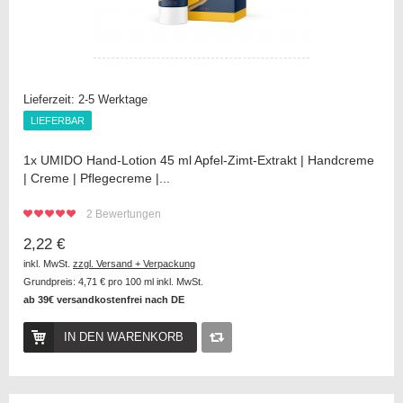
Lieferzeit:
2-5 Werktage
LIEFERBAR
LIEFERBAR
1x UMIDO Hand-Lotion 45 ml Apfel-Zimt-Extrakt | Handcreme
| Creme | Pflegecreme |...
2
Bewertungen
2,22 €
inkl. MwSt.
zzgl. Versand + Verpackung
Grundpreis:
4,71 €
pro 100 ml inkl. MwSt.
ab 39€ versandkostenfrei nach DE
IN DEN WARENKORB
Auf
die