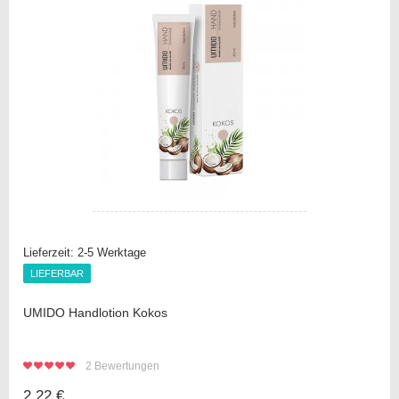
Lieferzeit:
2-5 Werktage
LIEFERBAR
LIEFERBAR
UMIDO Handlotion Kokos
2
Bewertungen
2,22 €