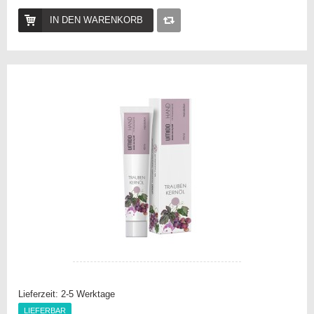
IN DEN WARENKORB
Auf
die
Vergleichsliste
Lieferzeit:
2-5 Werktage
LIEFERBAR
LIEFERBAR