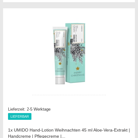
die
Vergleichsliste
Lieferzeit:
2-5 Werktage
LIEFERBAR
LIEFERBAR
1x UMIDO Hand-Lotion Weihnachten 45 ml Aloe-Vera-Extrakt |
Handcreme | Pflegecreme |...