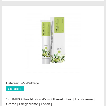
die
Vergleichsliste
Lieferzeit:
2-5 Werktage
LIEFERBAR
LIEFERBAR
1x UMIDO Hand-Lotion 45 ml Oliven-Extrakt | Handcreme |
Creme | Pflegecreme | Lotion |...