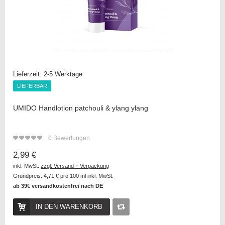
Lieferzeit:
2-5 Werktage
LIEFERBAR
LIEFERBAR
UMIDO Handlotion patchouli & ylang ylang
0
Bewertungen
2,99 €
inkl. MwSt.
zzgl. Versand + Verpackung
Grundpreis:
4,71 €
pro 100 ml inkl. MwSt.
ab 39€ versandkostenfrei nach DE
IN DEN WARENKORB
Auf