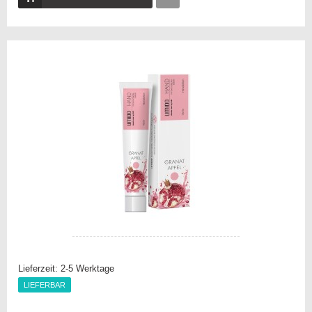
Auf
die
Vergleichsliste
Lieferzeit:
2-5 Werktage
LIEFERBAR
LIEFERBAR