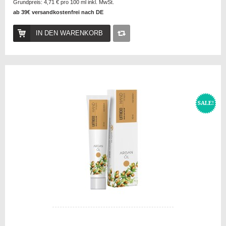
Grundpreis:
4,71 €
pro 100 ml inkl. MwSt.
ab 39€ versandkostenfrei nach DE
IN DEN WARENKORB
Auf
die
Vergleichsliste
SALE!