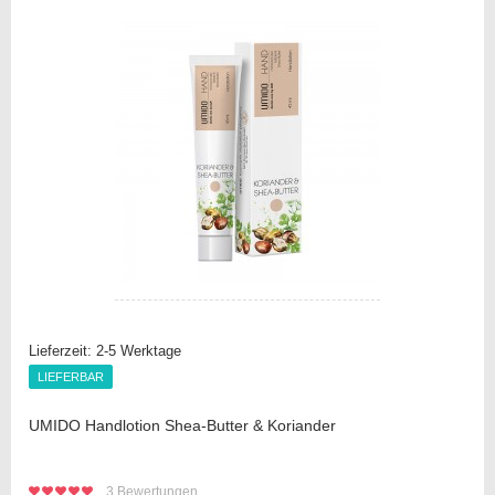
Vergleichsliste
Lieferzeit:
2-5 Werktage
LIEFERBAR
LIEFERBAR
UMIDO Handlotion Shea-Butter & Koriander
3
Bewertungen