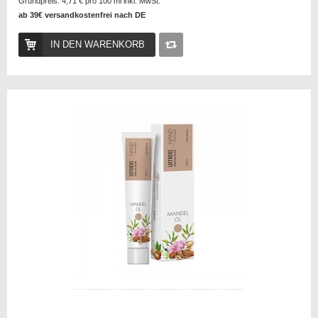
Grundpreis:
4,71 €
pro 100 ml inkl. MwSt.
ab 39€ versandkostenfrei nach DE
IN DEN WARENKORB
Auf
die
Vergleichsliste