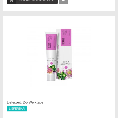
Auf
die
Vergleichsliste
Lieferzeit:
2-5 Werktage
LIEFERBAR
LIEFERBAR