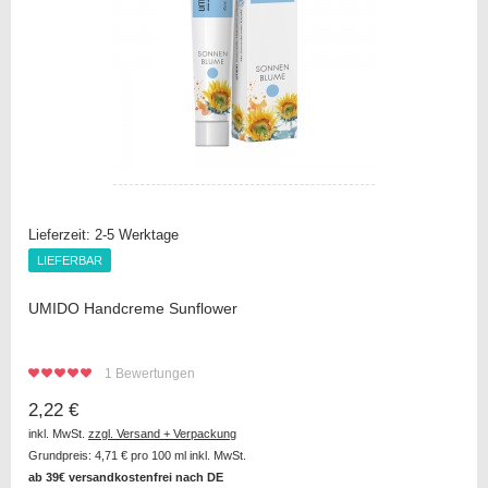
Lieferzeit:
2-5 Werktage
LIEFERBAR
LIEFERBAR
UMIDO Handcreme Sunflower
1
Bewertungen
2,22 €
inkl. MwSt.
zzgl. Versand + Verpackung
Grundpreis:
4,71 €
pro 100 ml inkl. MwSt.
ab 39€ versandkostenfrei nach DE