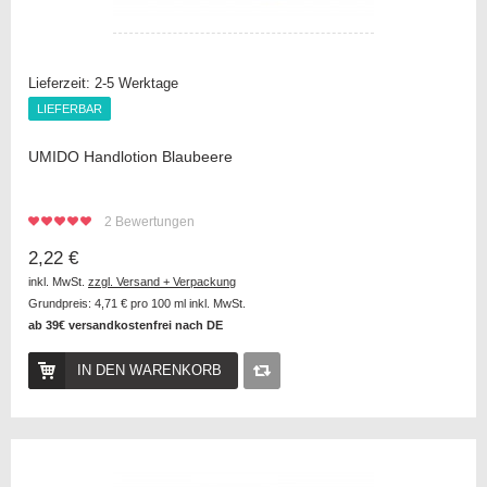
Lieferzeit:
2-5 Werktage
LIEFERBAR
LIEFERBAR
UMIDO Handlotion Blaubeere
2
Bewertungen
2,22 €
inkl. MwSt.
zzgl. Versand + Verpackung
Grundpreis:
4,71 €
pro 100 ml inkl. MwSt.
ab 39€ versandkostenfrei nach DE
IN DEN WARENKORB
Auf
die
Vergleichsliste