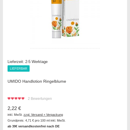
Lieferzeit:
2-5 Werktage
LIEFERBAR
LIEFERBAR
UMIDO Handlotion Ringelblume
2
Bewertungen
2,22 €
inkl. MwSt.
zzgl. Versand + Verpackung
Grundpreis:
4,71 €
pro 100 ml inkl. MwSt.
ab 39€ versandkostenfrei nach DE