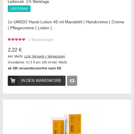
Lieferzeit:
2-5 Werktage
LIEFERBAR
LIEFERBAR
1x UMIDO Hand-Lotion 45 ml Mandelöl | Handcreme | Creme
| Pflegecreme | Lotion |...
2
Bewertungen
2,22 €
inkl. MwSt.
zzgl. Versand + Verpackung
Grundpreis:
4,71 €
pro 100 ml inkl. MwSt.
ab 39€ versandkostenfrei nach DE
IN DEN WARENKORB
Auf
die
Vergleichsliste