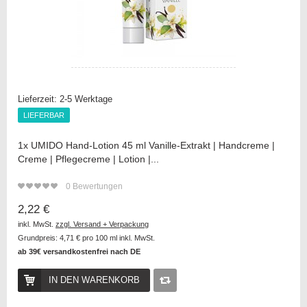
Lieferzeit:
2-5 Werktage
LIEFERBAR
LIEFERBAR
1x UMIDO Hand-Lotion 45 ml Vanille-Extrakt | Handcreme |
Creme | Pflegecreme | Lotion |...
0
Bewertungen
2,22 €
inkl. MwSt.
zzgl. Versand + Verpackung
Grundpreis:
4,71 €
pro 100 ml inkl. MwSt.
ab 39€ versandkostenfrei nach DE
IN DEN WARENKORB
Auf