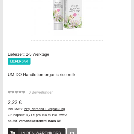
Lieferzeit:
2-5 Werktage
LIEFERBAR
LIEFERBAR
UMIDO Handlotion organic rice milk
0
Bewertungen
2,22 €
inkl. MwSt.
zzgl. Versand + Verpackung
Grundpreis:
4,71 €
pro 100 ml inkl. MwSt.
ab 39€ versandkostenfrei nach DE
IN DEN WARENKORB