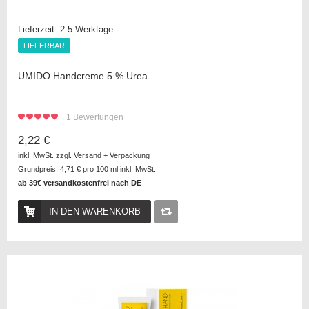
Lieferzeit:
2-5 Werktage
LIEFERBAR
LIEFERBAR
UMIDO Handcreme 5 % Urea
1
Bewertungen
2,22 €
inkl. MwSt.
zzgl. Versand + Verpackung
Grundpreis:
4,71 €
pro 100 ml inkl. MwSt.
ab 39€ versandkostenfrei nach DE
IN DEN WARENKORB
Auf
die
Vergleichsliste