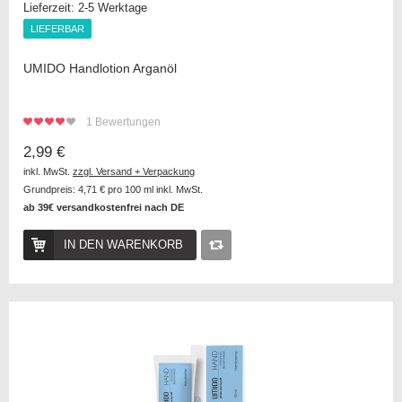
Lieferzeit:
2-5 Werktage
LIEFERBAR
LIEFERBAR
UMIDO Handlotion Arganöl
1
Bewertungen
2,99 €
inkl. MwSt.
zzgl. Versand + Verpackung
Grundpreis:
4,71 €
pro 100 ml inkl. MwSt.
ab 39€ versandkostenfrei nach DE
IN DEN WARENKORB
Auf
die
Vergleichsliste