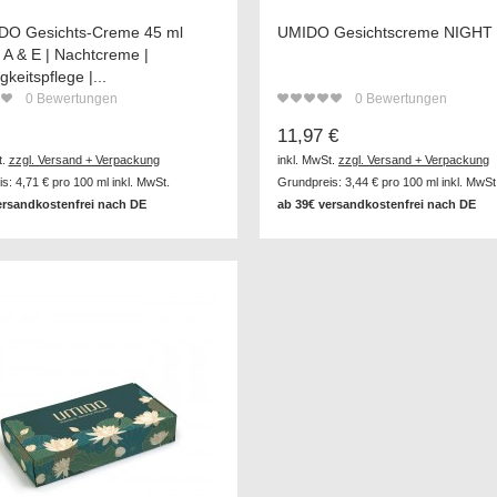
DO Gesichts-Creme 45 ml
UMIDO Gesichtscreme NIGHT
 A & E | Nachtcreme |
gkeitspflege |...
0
Bewertungen
0
Bewertungen
11,97 €
t.
zzgl. Versand + Verpackung
inkl. MwSt.
zzgl. Versand + Verpackung
s:
4,71 €
pro 100 ml inkl. MwSt.
Grundpreis:
3,44 €
pro 100 ml inkl. MwSt
ersandkostenfrei nach DE
ab 39€ versandkostenfrei nach DE