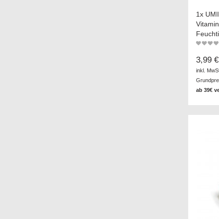
1x UMI
Vitamin
Feuchti
3,99 €
inkl. MwS
Grundprei
ab 39€ v