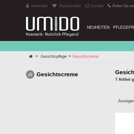
Anmelden
Wunschzettel
Kontakt
Rufen Sie un
NEUHEITEN
PFLEGEP
>
>
Gesichtspflege
Gesichtscreme
Gesic
Gesichtscreme
7 Artikel 
Anzeigen