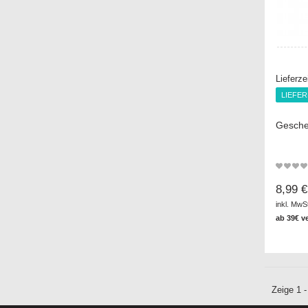
Lieferze
LIEFE
LIEFE
Gesche
8,99 €
inkl. MwS
ab 39€ v
Zeige 1 -