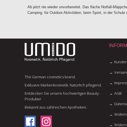
Ab jetzt nie wieder unvorbereitet. Das flache Notfall-Mäppc
Camping, für Outdoor Aktivitäten, beim Sport, in der Schule 
INFORM
Kunden
Versan
The German cosmetics brand.
Impres
Exklusive Markenkosmetik. Natürlich pflegend.
Entdecken Sie unsere hochwertigen Beauty-
AGB
Produkte!
Datens
Bekannt aus zahlreichen Apotheken.
Widerru
Widerr