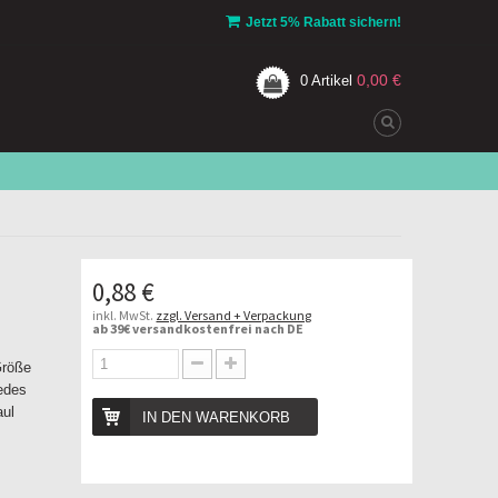
Jetzt 5% Rabatt sichern!
0,00 €
0
Artikel
0,88 €
inkl. MwSt.
zzgl. Versand + Verpackung
ab 39€ versandkostenfrei nach DE
Größe
edes
aul
IN DEN WARENKORB