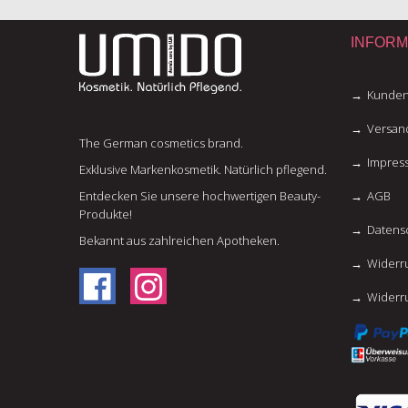
INFORM
Kunden
Versan
The German cosmetics brand.
Impres
Exklusive Markenkosmetik. Natürlich pflegend.
Entdecken Sie unsere hochwertigen Beauty-
AGB
Produkte!
Datens
Bekannt aus zahlreichen Apotheken.
Widerru
Widerr