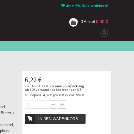
Jetzt 5% Rabatt sichern!
0,00 €
0
Artikel
l
6,22 €
inkl. MwSt.
zzgl. Versand + Verpackung
ab 39€ versandkostenfrei nach DE
Grundpreis:
4,07 €
pro 100 ml inkl. MwSt.
nd-
-Butter +
IN DEN WARENKORB
nziehend,
pflege