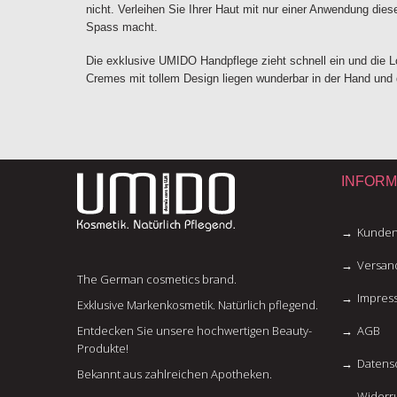
nicht. Verleihen Sie Ihrer Haut mit nur einer Anwendung die
Spass macht.
Die exklusive UMIDO Handpflege zieht schnell ein und die 
Cremes mit tollem Design liegen wunderbar in der Hand und 
INFORM
Kunden
Versan
The German cosmetics brand.
Impres
Exklusive Markenkosmetik. Natürlich pflegend.
Entdecken Sie unsere hochwertigen Beauty-
AGB
Produkte!
Datens
Bekannt aus zahlreichen Apotheken.
Widerru