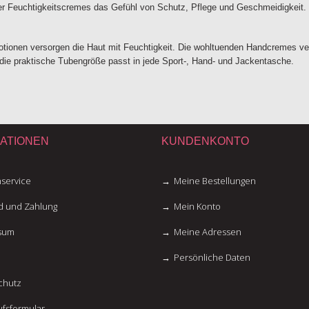
ser Feuchtigkeitscremes das Gefühl von Schutz, Pflege und Geschmeidigkeit. 
Lotionen versorgen die Haut mit Feuchtigkeit. Die wohltuenden Handcremes 
die praktische Tubengröße passt in jede Sport-, Hand- und Jackentasche.
ATIONEN
KUNDENKONTO
service
Meine Bestellungen
d und Zahlung
Mein Konto
sum
Meine Adressen
Persönliche Daten
chutz
fsformular