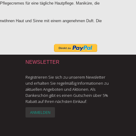
Pflegecremes für eine tägliche Hautpflege. Maniküre, die
verwöhnen Haut und Sinne mit einem angenehmen Duft. Die
NEWSLETTER
Registrieren Sie sich zu unserem Newsletter
und erhalten Sie regelmäßig Informationen zu
aktuellen Angeboten und Aktionen. Als
Dankeschön gibt es einen Gutschein über 5%
Rabatt auf Ihren nächsten Einkauf:
ANMELDEN