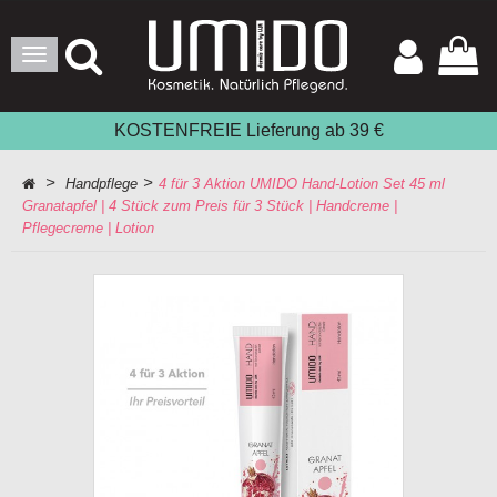
Toggle
Navigation
KOSTENFREIE Lieferung ab 39 €
>
>
Handpflege
4 für 3 Aktion UMIDO Hand-Lotion Set 45 ml
Granatapfel | 4 Stück zum Preis für 3 Stück | Handcreme |
Pflegecreme | Lotion