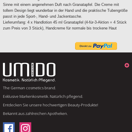
Sinne mit einem angenehmen Duft nach Granatapfel. Die Creme mit
tollem Design liegt wunderbar in der Hand und die praktische Tubengröße
passt in jede Sport-, Hand- und Jackentasche.
Lieferumfang: 4 x Handlotion 45 ml Granatapfel (4-für-3-Aktion = 4 Stück
zum Preis von 3 Stück), Handcreme für normale bis trockene Haut
The German cosmetics brand.
Exklusive Markenkosmetik. Natürlich pflegend.
Entdecken Sie unsere hochwertigen Beauty-Produkte!
Bekannt aus zahlreichen Apotheken.