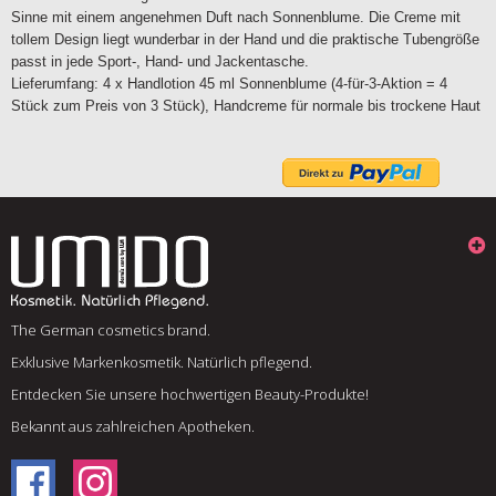
Sinne mit einem angenehmen Duft nach Sonnenblume. Die Creme mit
tollem Design liegt wunderbar in der Hand und die praktische Tubengröße
passt in jede Sport-, Hand- und Jackentasche.
Lieferumfang: 4 x Handlotion 45 ml Sonnenblume (4-für-3-Aktion = 4
Stück zum Preis von 3 Stück), Handcreme für normale bis trockene Haut
The German cosmetics brand.
Exklusive Markenkosmetik. Natürlich pflegend.
Entdecken Sie unsere hochwertigen Beauty-Produkte!
Bekannt aus zahlreichen Apotheken.