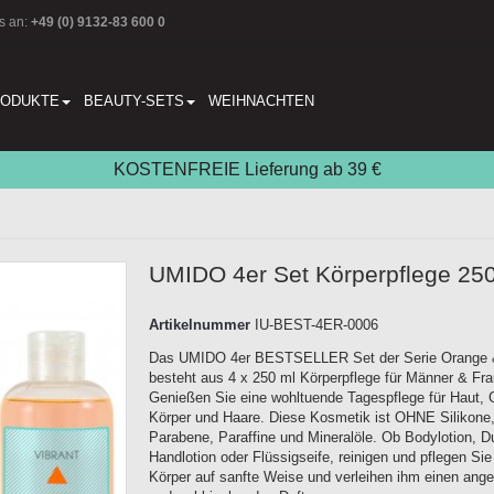
s an:
+49 (0) 9132-83 600 0
RODUKTE
BEAUTY-SETS
WEIHNACHTEN
KOSTENFREIE Lieferung ab 39 €
UMIDO 4er Set Körperpflege 25
Artikelnummer
IU-BEST-4ER-0006
Das UMIDO 4er BESTSELLER Set der Serie Orange &
besteht aus 4 x 250 ml Körperpflege für Männer & Fra
Genießen Sie eine wohltuende Tagespflege für Haut, 
Körper und Haare. Diese Kosmetik ist OHNE Silikone
Parabene, Paraffine und Mineralöle. Ob Bodylotion, D
Handlotion oder Flüssigseife, reinigen und pflegen Sie
Körper auf sanfte Weise und verleihen ihm einen an