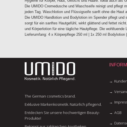
Hygiene für Körper, Haut, Gesicht und Haare. Ideal auch als 
Die UMIDO Cremedusche und Waschseife reinigt und pflegt mit 
jeden Tag. Waschlotion und Flüssigseife sanft ohne die Haut
Die UMIDO Handlotion und Bodylotion im Spender pflegt und sc
sorgt für ein sanftes Hautgefühl, wirkt glättend und fettet ni
und Körperlotion für eine tägliche Hautpflege. Die wohltuend
Lieferumfang: 4 x Körperpflege 250 ml | 1x 250 ml Bodylotion 
INFORM
Kunden
Versan
The German cosmetics brand.
Impres
Exklusive Markenkosmetik. Natürlich pflegend.
Entdecken Sie unsere hochwertigen Beauty-
AGB
Produkte!
Datens
Bekannt aus zahlreichen Apotheken.