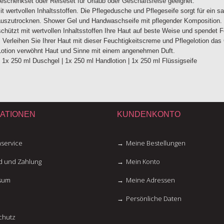
Geschenkset oder Reiseset für Urlaub oder Geschäftsreise geeignet.
wertvollen Inhaltsstoffen. Die Pflegedusche und Pflegeseife sorgt für ein s
 auszutrocknen. Shower Gel und Handwaschseife mit pflegender Komposition. 
hützt mit wertvollen Inhaltsstoffen Ihre Haut auf beste Weise und spendet Fe
cht. Verleihen Sie Ihrer Haut mit dieser Feuchtigkeitscreme und Pflegelotion 
e Lotion verwöhnt Haut und Sinne mit einem angenehmen Duft.
| 1x 250 ml Duschgel | 1x 250 ml Handlotion | 1x 250 ml Flüssigseife
ATIONEN
KUNDENKONTO
service
Meine Bestellungen
d und Zahlung
Mein Konto
sum
Meine Adressen
Persönliche Daten
chutz