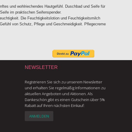
anftes und wohlriechendes Hautgefühl. Duschbad und Seife für
Seife im praktischen Seifenspender.
uchtigkeit. Die Feuchtigkeitslotion und Feuchtigkeitsmilch
das Gefühl von Schutz, Pflege und Geschmeidigkeit. Pflegecreme
NEWSLETTER
Registrieren Sie sich zu unserem Newsletter
und erhalten Sie regelmäßig Informationen zu
aktuellen Angeboten und Aktionen. Als
Dankeschön gibt es einen Gutschein über 5%
Rabatt auf Ihren nächsten Einkauf:
ANMELDEN