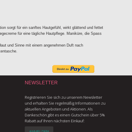
 sorgt für ein sanftes Hautgefühl, wirkt glättend und fettet
egecreme für eine tägliche Hautpflege. Maniküre, die Spass
t Haut und Sinne mit einem angenehmen Duft nach
kentasche.
NEWSLETTER
Registrieren Sie sich zu unserem Newsletter
und erhalten Sie regelmäßig Informationen zu
aktuellen Angeboten und Aktionen. Als
Dankeschön gibt es einen Gutschein über 5%
Rabatt auf Ihren nächsten Einkauf:
ANMELDEN