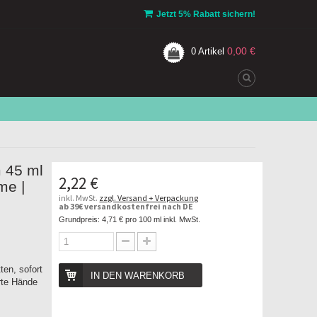
Jetzt 5% Rabatt sichern!
0,00 €
0
Artikel
 45 ml
2,22 €
me |
inkl. MwSt.
zzgl. Versand + Verpackung
ab 39€ versandkostenfrei nach DE
Grundpreis:
4,71 €
pro 100 ml inkl. MwSt.
ten, sofort
IN DEN WARENKORB
rte Hände