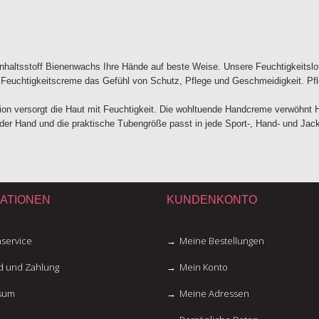
haltsstoff Bienenwachs Ihre Hände auf beste Weise. Unsere Feuchtigkeitslotion
er Feuchtigkeitscreme das Gefühl von Schutz, Pflege und Geschmeidigkeit. Pfl
tion versorgt die Haut mit Feuchtigkeit. Die wohltuende Handcreme verwöhn
 der Hand und die praktische Tubengröße passt in jede Sport-, Hand- und Jac
ATIONEN
KUNDENKONTO
service
Meine Bestellungen
d und Zahlung
Mein Konto
sum
Meine Adressen