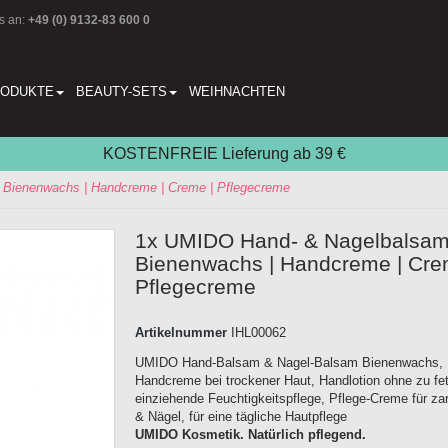
s an:
+49 (0) 9132-83 600 0
RODUKTE
BEAUTY-SETS
WEIHNACHTEN
KOSTENFREIE Lieferung ab 39 €
Bienenwachs | Handcreme | Creme | Pflegecreme
1x UMIDO Hand- & Nagelbalsam
Bienenwachs | Handcreme | Cre
Pflegecreme
Artikelnummer
IHL00062
UMIDO Hand-Balsam & Nagel-Balsam Bienenwachs,
Handcreme bei trockener Haut, Handlotion ohne zu fet
einziehende Feuchtigkeitspflege, Pflege-Creme für za
& Nägel, für eine tägliche Hautpflege
UMIDO Kosmetik. Natürlich pflegend.